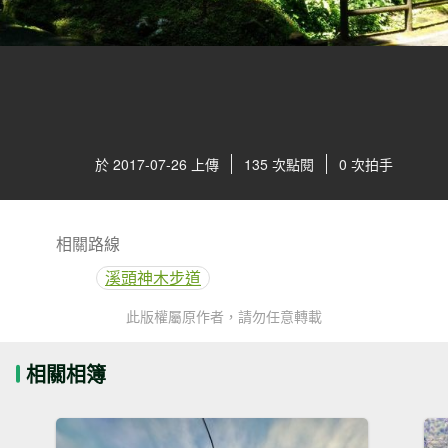
於 2017-07-26 上傳
135 次點閱
0 次拍手
相關路線
溪頭神木步道
此版權屬原作者，請勿任意轉載
相關相簿