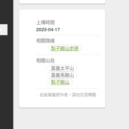
上傳時間
2023-04-17
相關路線
梨子腳山步道
相關山岳
嘉義太平山
嘉義馬鞍山
梨子腳山
此版權屬原作者，請勿任意轉載