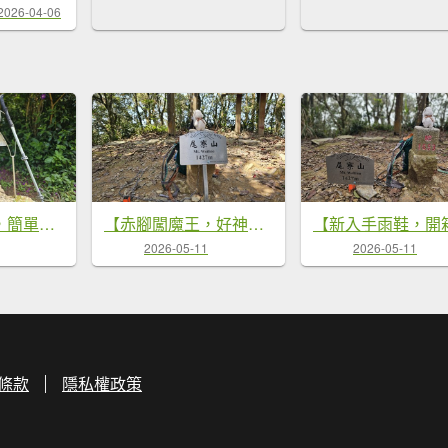
2026-04-06
【關刀有兩把，簡單的先拿！😁😁】出關古道-聖關段，小百岳#036關刀山，就叫它小關刀吧。
【赤腳闖魔王，好神啊！💪】第21次下尾寮山⛰️。沒事來走就對了💪💪
2026-05-11
2026-05-11
條款
隱私權政策