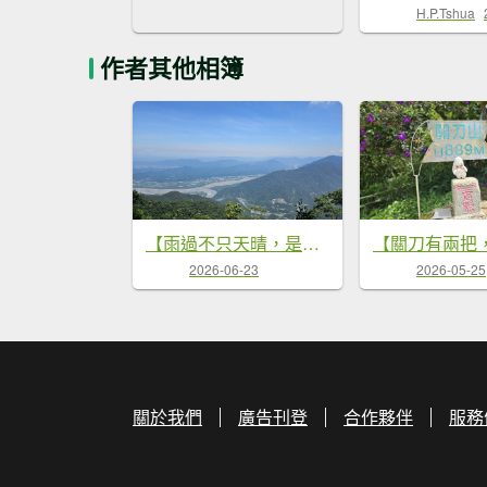
H.P.Tshua
作者其他相簿
【雨過不只天晴，是悶熱到爆啊！😵😵‍💫】第22次下尾寮山。
2026-06-23
2026-05-25
關於我們
廣告刊登
合作夥伴
服務