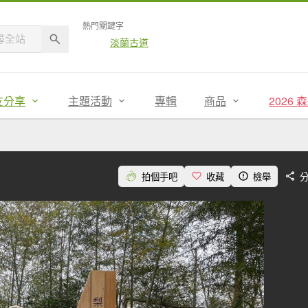
熱門關鍵字
淡蘭古道
友分享
主題活動
專輯
商品
2026
拍個手吧
收藏
檢舉