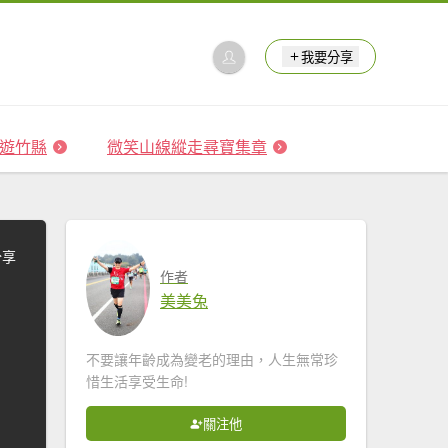
我要分享
 森遊竹縣
微笑山線縱走尋寶集章
分享
作者
美美兔
不要讓年齡成為變老的理由，人生無常珍
惜生活享受生命!
關注他