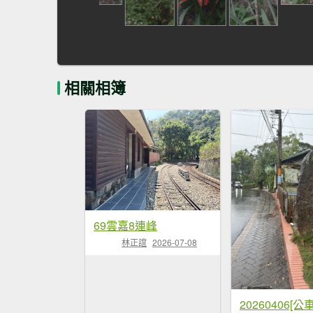
相關相簿
69雲嘉8連峰
林正誼
2026-07-08