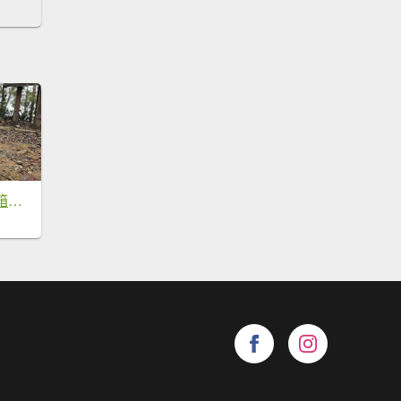
【新入手雨鞋，開箱嘍~~🤣🤣】魔王小百岳-尾寮山⛰️第20刷了!