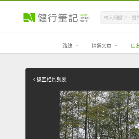
路線
精選文章
山
返回相片列表