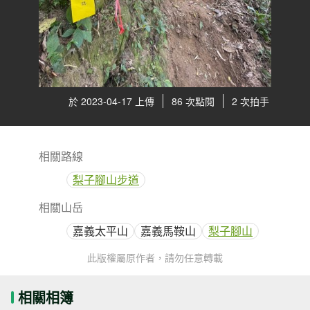
於 2023-04-17 上傳
86 次點閱
2 次拍手
相關路線
梨子腳山步道
相關山岳
嘉義太平山
嘉義馬鞍山
梨子腳山
此版權屬原作者，請勿任意轉載
相關相簿