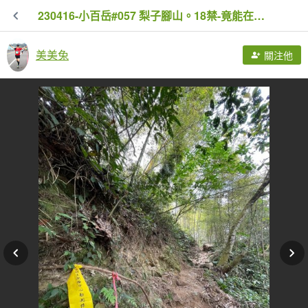
230416-小百岳#057 梨子腳山。18禁-竟能在茶樹上偶遇黑線黃尺蛾。美美兔O繞走成8字。
美美兔
關注他