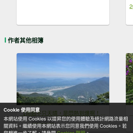
作者其他相簿
Cookie 使用同意
【雨過不只天晴，是悶熱到爆啊！😵😵‍💫】第22次下尾寮山。
本網站使用 Cookies 以提昇您的使用體驗及統計網路流量相
2026-06-23
關資料。繼續使用本網站表示您同意我們使用 Cookies。若
您想進一步了解，請參閱
Cookies 聲明
。