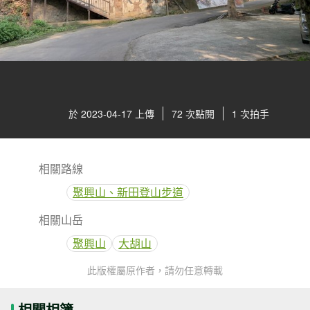
於 2023-04-17 上傳
72 次點閱
1 次拍手
相關路線
聚興山、新田登山步道
相關山岳
聚興山
大胡山
此版權屬原作者，請勿任意轉載
相關相簿