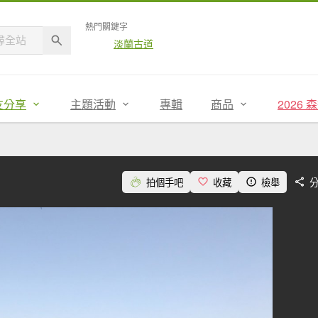
熱門關鍵字
淡蘭古道
友分享
主題活動
專輯
商品
2026
拍個手吧
收藏
檢舉