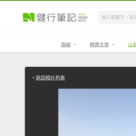
路線
精選文章
山
返回相片列表