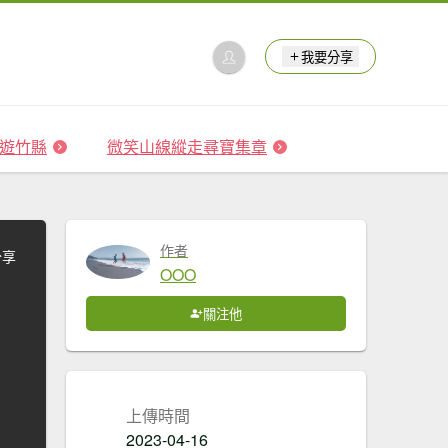
我要分享
 森遊竹縣
微笑山線縱走尋寶集章
作者
分享
OOO
關注他
上傳時間
2023-04-16