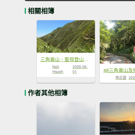
相關相簿
三角崙山、聖母登山（抹茶山）步道
Neil
2026-06-
48三角崙山及
Hsueh
01
林正誼
202
作者其他相簿