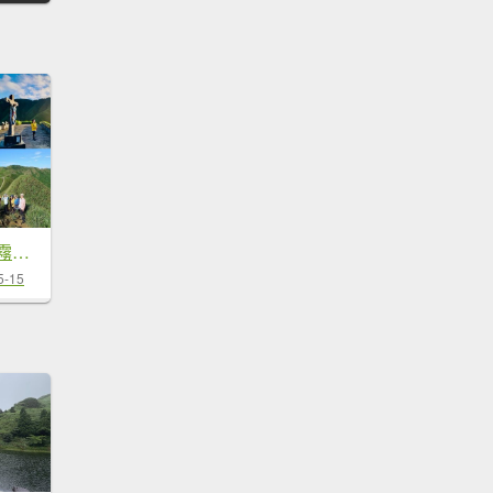
朝聖抹茶 Day 2 晨霧抹茶山色走訪三角崙山/小百岳#83
5-15