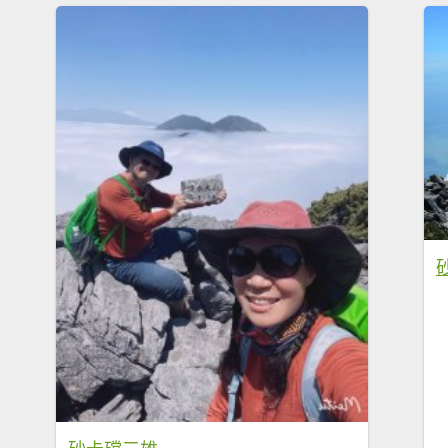
砂卡礑三雄