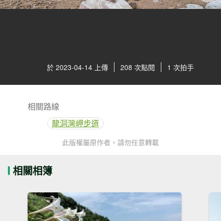
於 2023-04-14 上傳
208 次點閱
1 次拍手
相關路線
龍洞灣岬步道
此版權屬原作者，請勿任意轉載
相關相簿