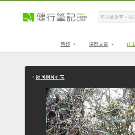
路線
精選文章
山
返回相片列表