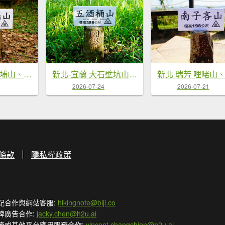
新北 基隆 大坑埔山、月眉山、長命山、大水堀山、金交椅山、紅淡山、鳥嘴山西峰
新北-宜蘭 大石壁坑山、五酒桶山、龍崗山、灣坑頭山
2026-07-24
2026-07-21
條款
隱私權政策
記合作與網站客服:
hikingnote@biji.co
牌廣告合作:
jacky.chen@h2u.ai
務或其他平台應用服務合作:
vincent.changchien@h2u.ai