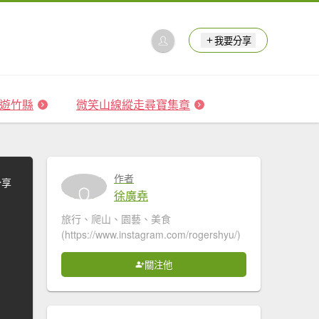
我要分享
 森遊竹縣
微笑山線縱走尋寶集章
作者
分享
徐廣堯
旅行、爬山、園藝、美食
(https://www.instagram.com/rogershyu/)
關注他