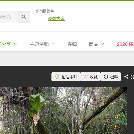
熱門關鍵字
淡蘭古道
友分享
主題活動
專輯
商品
2026
拍個手吧
收藏
檢舉