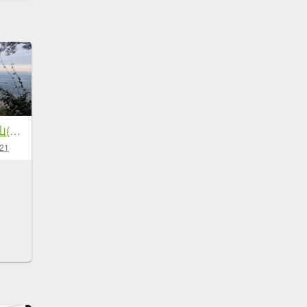
笠頂山單攻西大武山(西北峰) 九星連珠搏命演出歷險記 2025年3月20日
-21