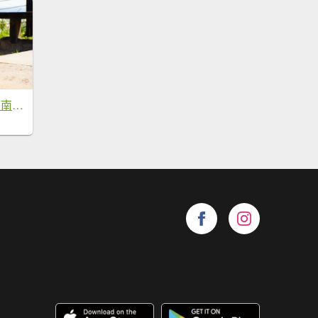
新北 瑞芳 哩咾山、南子吝山