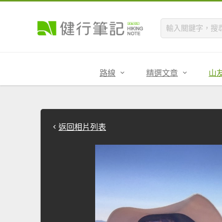
路線
精選文章
山
返回相片列表