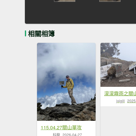
相關相簿
濛濛霧雨之關
jxigjll
2025
115.04.27關山單攻
科龍
2026-04-27