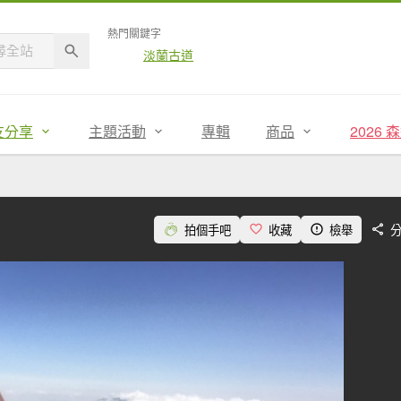
熱門關鍵字
淡蘭古道
友分享
主題活動
專輯
商品
2026
拍個手吧
收藏
檢舉