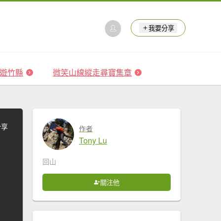
我要分享
 森遊竹縣
微笑山線縱走尋寶集章
分享
作者
Tony Lu
回山
關注他