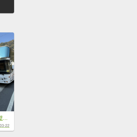
20260322[公車]石壁山&嘉南雲峰
03-22