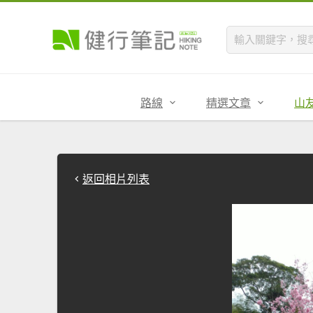
路線
精選文章
山
返回相片列表