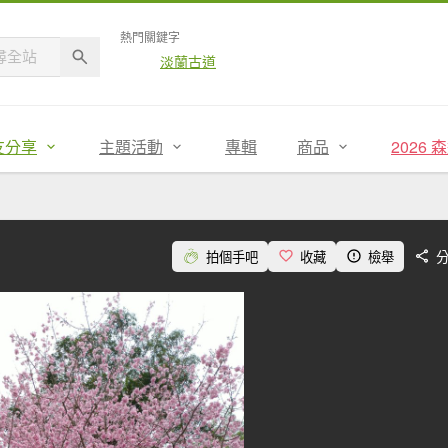
熱門關鍵字
淡蘭古道
友分享
主題活動
專輯
商品
2026
拍個手吧
收藏
檢舉