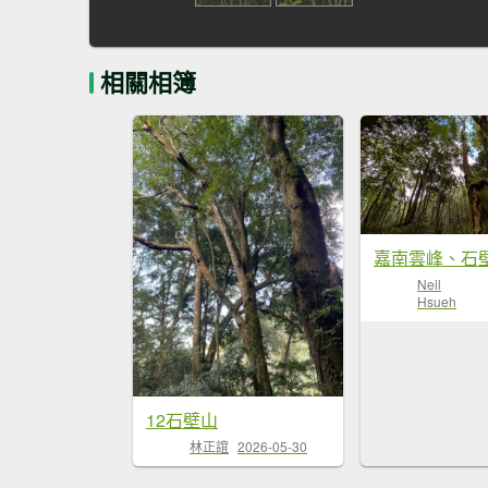
相關相簿
嘉南雲峰、石
Neil
Hsueh
12石壁山
林正誼
2026-05-30