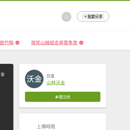
我要分享
 森遊竹縣
微笑山線縱走尋寶集章
分享
作者
山林沃金
關注他
上傳時間