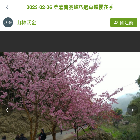
2023-02-26 登嘉南雲峰巧遇草嶺櫻花季
山林沃金
關注他