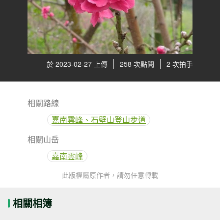
於 2023-02-27 上傳
258 次點閱
2 次拍手
相關路線
嘉南雲峰、石壁山登山步道
相關山岳
嘉南雲峰
此版權屬原作者，請勿任意轉載
相關相簿