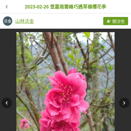
2023-02-26 登嘉南雲峰巧遇草嶺櫻花季
山林沃金
關注他