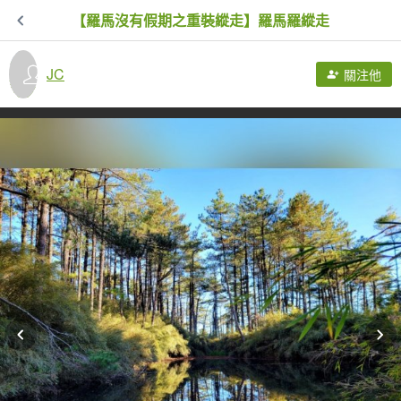
【羅馬沒有假期之重裝縱走】羅馬羅縱走
JC
關注他