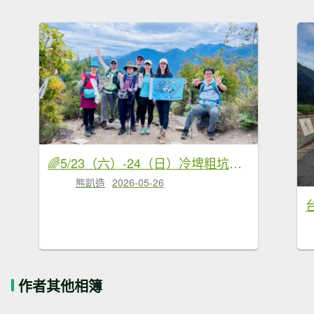
🌈5/23（六）-24（日）冷埤粗坑山×羅馬縱走FB：熊熊趴爬走(富裕登山社)🌈
熊趴造
2026-05-26
作者其他相簿