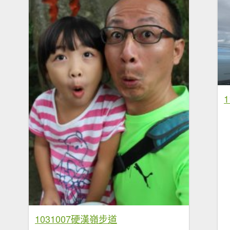
1031007硬漢嶺步道