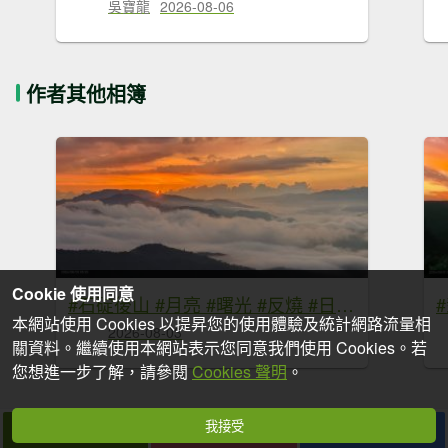
吳寶龍
2026-08-06
作者其他相簿
Cookie 使用同意
#石碇後山 #月亮 #曙光 #反燒 #日出 #雲海 8/3
本網站使用 Cookies 以提昇您的使用體驗及統計網路流量相
2026-08-03
關資料。繼續使用本網站表示您同意我們使用 Cookies。若
您想進一步了解，請參閱
Cookies 聲明
。
我接受
拍個手吧
收藏
分享