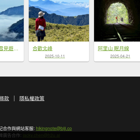
雪霸國家公園 雪見遊憩區 東洗水山
合歡北峰
阿里山 眠月線
2025-10-11
2025-04-21
條款
隱私權政策
記合作與網站客服:
hikingnote@biji.co
牌廣告合作:
jacky.chen@h2u.ai