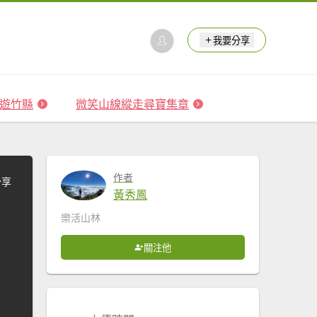
我要分享
 森遊竹縣
微笑山線縱走尋寶集章
作者
分享
黃秀鳳
樂活山林
關注他