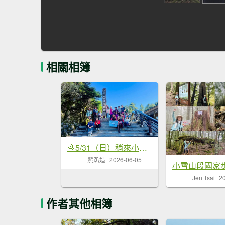
相關相簿
🌈5/31（日）稍來小雪山步道FB：熊熊趴爬走(富裕登山社)🌈
熊趴造
2026-06-05
Jen Tsai
2
作者其他相簿