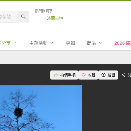
熱門關鍵字
淡蘭古道
友分享
主題活動
專輯
商品
2026
拍個手吧
收藏
檢舉