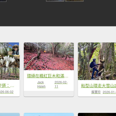
環繞在楓紅巨木和滿山翠綠的鞍馬山及大雪山小神木森林步道的悠哉山行記
Jack
2026-02-
小雪山段國家步道：小雪山資訊站走鞍馬山船形山下收費站
Hsieh
11
026-06-02
蘇寶珍
2026-01