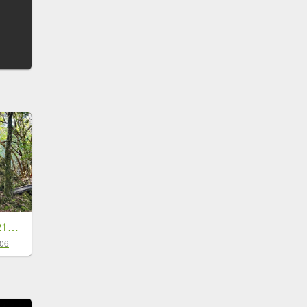
船型山環走大雪山210林道
-06