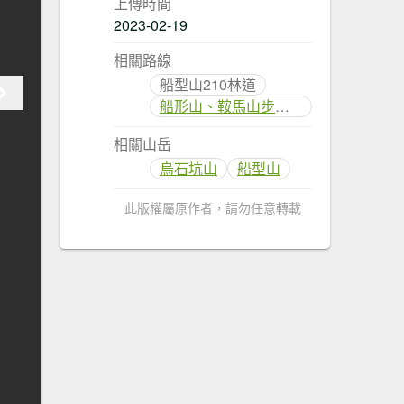
上傳時間
2023-02-19
相關路線
船型山210林道
船形山、鞍馬山步道(小雪山段國家步道)
相關山岳
烏石坑山
船型山
此版權屬原作者，請勿任意轉載