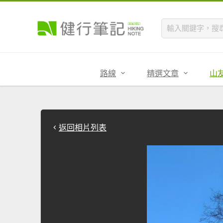
路線
精選文章
山
返回相片列表