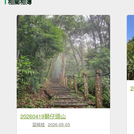
相關相簿
2
20260419獅仔頭山
菜桃桂
2026-05-03