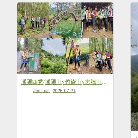
溪頭四秀(溪頭山>竹崙山>志騰山>快活林)走訪溪頭 訪好久不見的大學池
Jen Tsai
2026-07-21