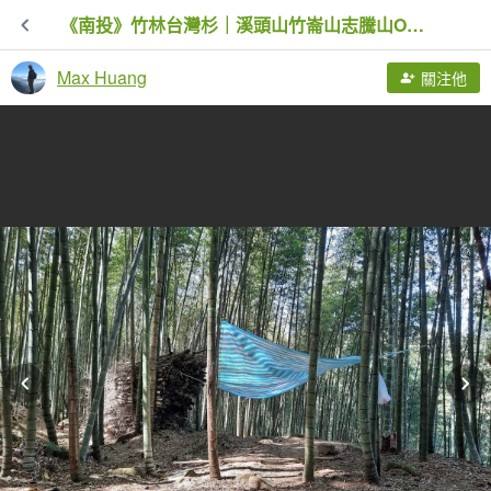
《南投》竹林台灣杉｜溪頭山竹崙山志騰山O繞20230218
Max Huang
關注他