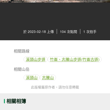
於 2023-02-18 上傳
104 次點閱
1 次拍手
相關路線
溪頭山步道
竹崙、志騰山步道(竹崙古道)
相關山岳
溪頭山
志騰山
此版權屬原作者，請勿任意轉載
相關相簿