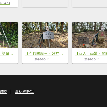
6-04-14
【關刀有兩把，簡單的先拿！😁😁】出關古道-聖關段，小百岳#036關刀山，就叫它小關刀吧。
【赤腳闖魔王，好神啊！💪】第21次下尾寮山⛰️。沒事來走就對了💪💪
2026-05-11
2026-05-11
條款
隱私權政策