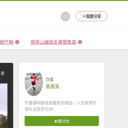
我要分享
 森遊竹縣
微笑山線縱走尋寶集章
分享
作者
美美兔
不要讓年齡成為變老的理由，人生無常珍
惜生活享受生命!
關注他