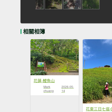
相關相簿
花蓮-鯉魚山
Mark
2026-05-
chuang
14