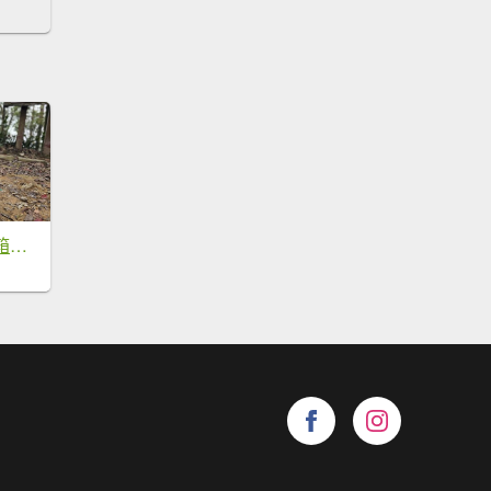
【新入手雨鞋，開箱嘍~~🤣🤣】魔王小百岳-尾寮山⛰️第20刷了!