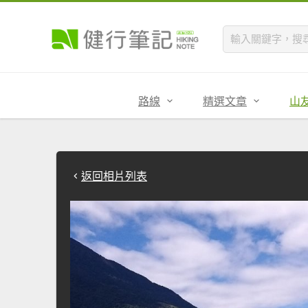
路線
精選文章
山
返回相片列表