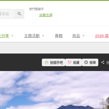
熱門關鍵字
淡蘭古道
友分享
主題活動
專輯
商品
2026
拍個手吧
收藏
檢舉