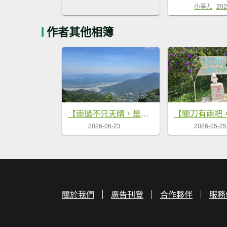
小亭ㄦ
202
作者其他相簿
【雨過不只天晴，是悶熱到爆啊！😵😵‍💫】第22次下尾寮山。
2026-06-23
2026-05-25
關於我們
廣告刊登
合作夥伴
服務