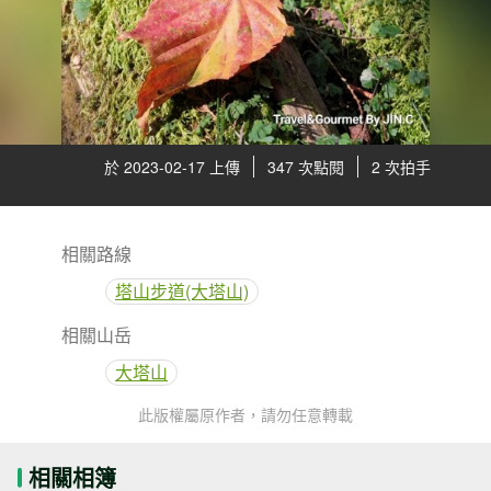
於 2023-02-17 上傳
347 次點閱
2 次拍手
相關路線
塔山步道(大塔山)
相關山岳
大塔山
此版權屬原作者，請勿任意轉載
相關相簿