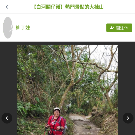
【白河關仔嶺】熱門景點的大棟山
柳丁妹
關注他