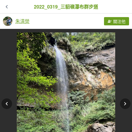
2022_0319_三貂嶺瀑布群步道
朱清榮
關注他