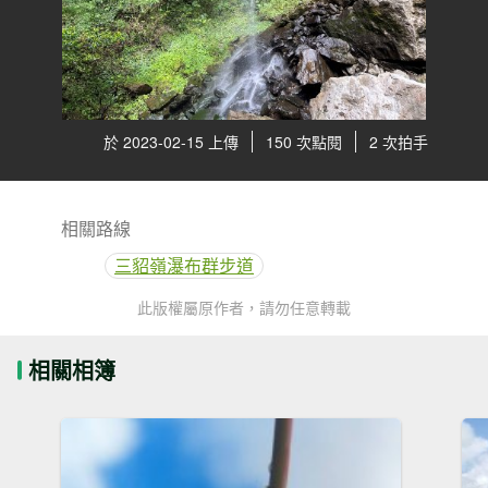
於 2023-02-15 上傳
150 次點閱
2 次拍手
相關路線
三貂嶺瀑布群步道
此版權屬原作者，請勿任意轉載
相關相簿