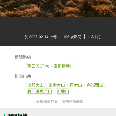
於 2023-02-14 上傳
106 次點閱
1 次拍手
相關路線
南三段(丹大、東郡橫斷)
相關山岳
東郡大山
東巒大山
丹大山
內嶺爾山
義西請馬至山
無雙山
此版權屬原作者，請勿任意轉載