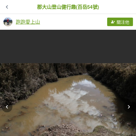
郡大山登山健行趣(百岳54號)
跑跑愛上山
關注他