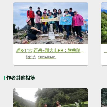
🌈8/1(六)百岳~郡大山FB：熊熊趴爬走(富裕登山社)🌈
熊趴造
2026-08-01
作者其他相簿