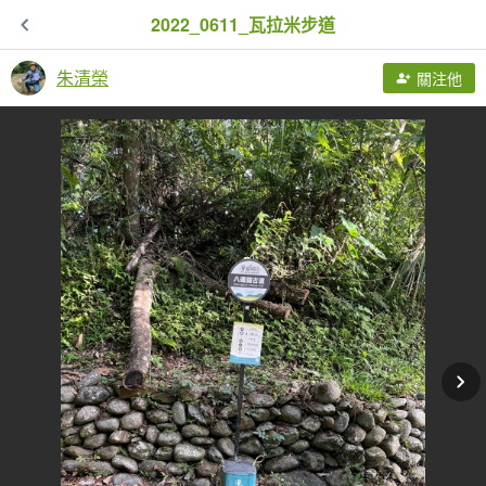
2022_0611_瓦拉米步道
朱清榮
關注他