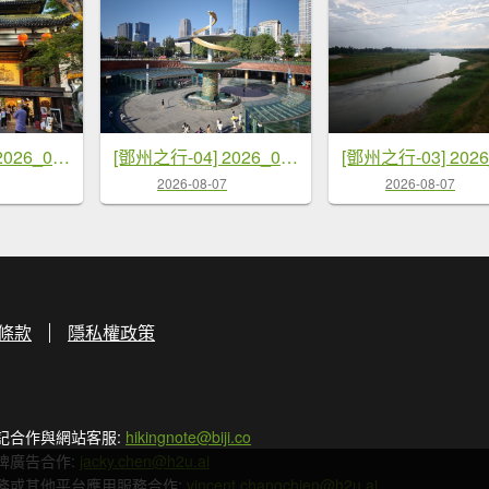
[鄧州之行-05] 2026_0719 成都-錦里
[鄧州之行-04] 2026_0719 成都-天府廣場
2026-08-07
2026-08-07
條款
隱私權政策
記合作與網站客服:
hikingnote@biji.co
牌廣告合作:
jacky.chen@h2u.ai
務或其他平台應用服務合作:
vincent.changchien@h2u.ai