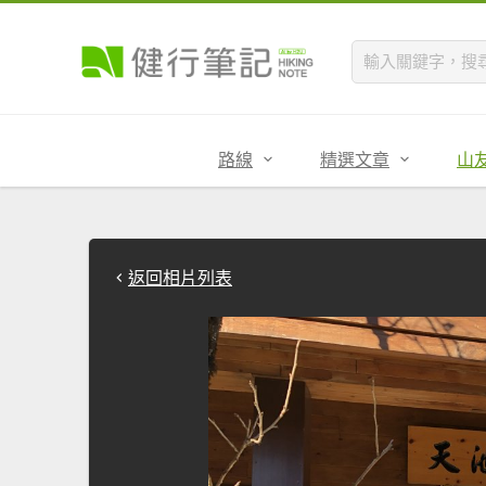
路線
精選文章
山
返回相片列表