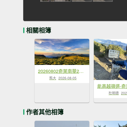
相關相簿
20260802奇萊南華2天1夜，住宿五星級山屋
熊大
2026-08-05
能高越嶺道-奇
杜明德
202
作者其他相簿