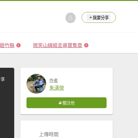
我要分享
 森遊竹縣
微笑山線縱走尋寶集章
分享
作者
朱清榮
關注他
上傳時間