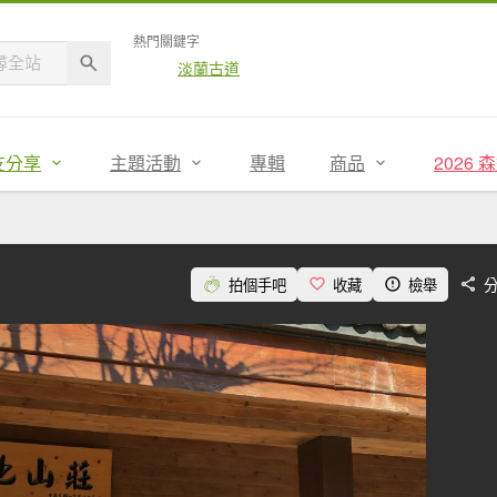
熱門關鍵字
淡蘭古道
友分享
主題活動
專輯
商品
2026
拍個手吧
收藏
檢舉