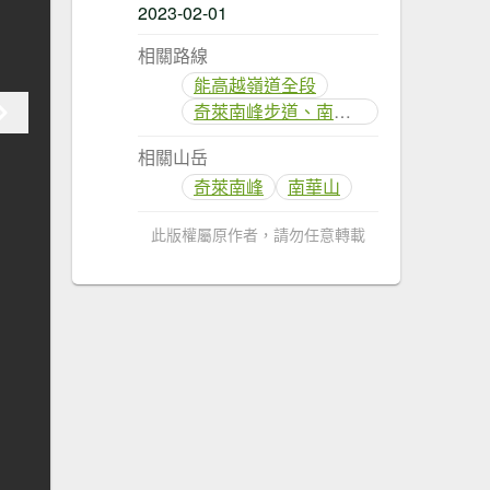
2023-02-01
相關路線
能高越嶺道全段
奇萊南峰步道、南華山步道(奇萊南華)
相關山岳
奇萊南峰
南華山
此版權屬原作者，請勿任意轉載