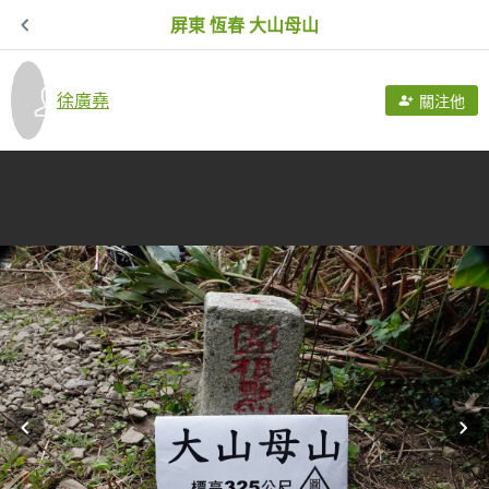
屏東 恆春 大山母山
徐廣堯
關注他