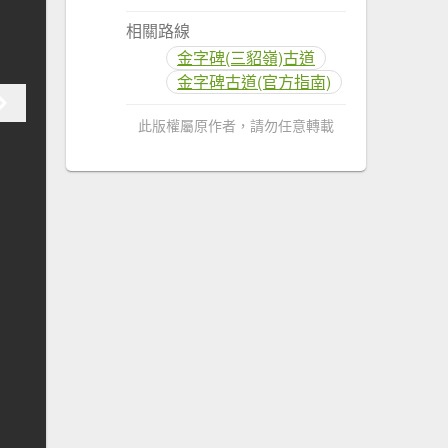
相關路線
金字碑(三貂嶺)古道
金字碑古道(官方指南)
此版權屬原作者，請勿任意轉載