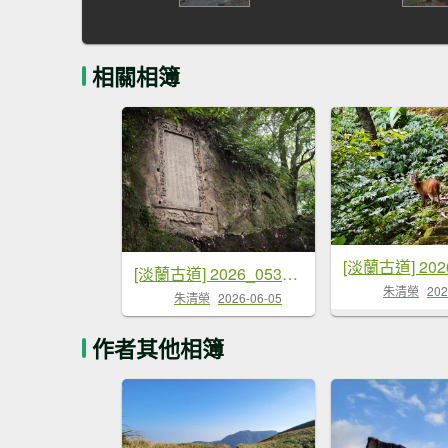
相關相簿
[淡蘭古道] 2026_0531 北路第四段_金字碑古道(下)-金字碑
朱清榮
202
朱清榮
2026-06-05
作者其他相簿