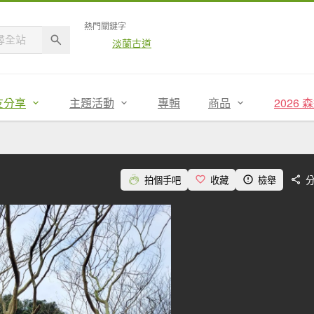
熱門關鍵字
淡蘭古道
友分享
主題活動
專輯
商品
2026
拍個手吧
收藏
檢舉