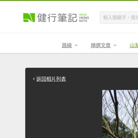
路線
精選文章
山
返回相片列表