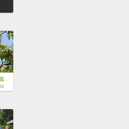
2026_0412 鐘萼木賞花 - 淡蘭國寶樹
-13