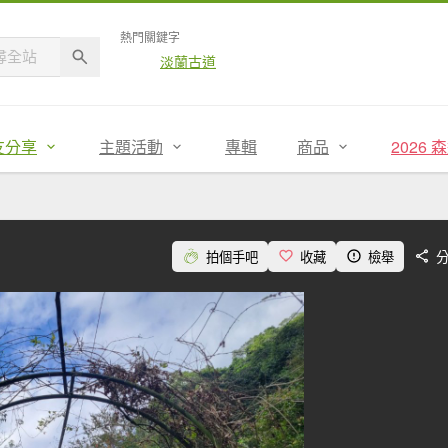
熱門關鍵字
淡蘭古道
友分享
主題活動
專輯
商品
2026
拍個手吧
收藏
檢舉