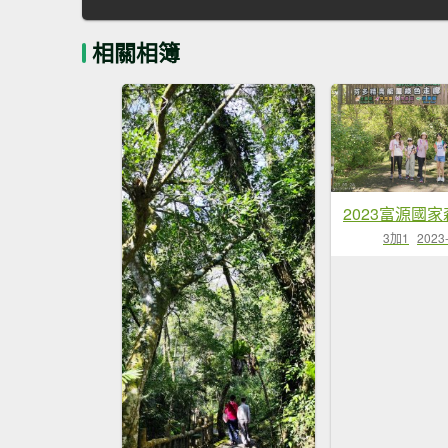
相關相簿
3加1
2023