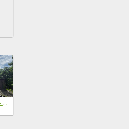
獨立山、觀音石山、阿拔泉山O繞