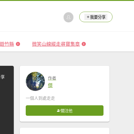
我要分享
 森遊竹縣
微笑山線縱走尋寶集章
分享
作者
傑
一個人到處走走
關注他