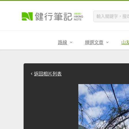
路線
精選文章
山
返回相片列表