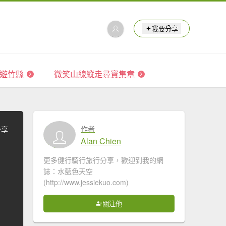
我要分享
 森遊竹縣
微笑山線縱走尋寶集章
作者
分享
Alan Chien
更多健行騎行旅行分享，歡迎到我的網
誌：水藍色天空
(http://www.jessiekuo.com)
關注他