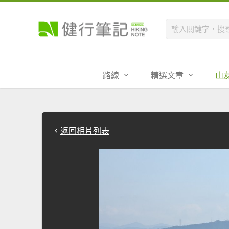
路線
精選文章
山
返回相片列表