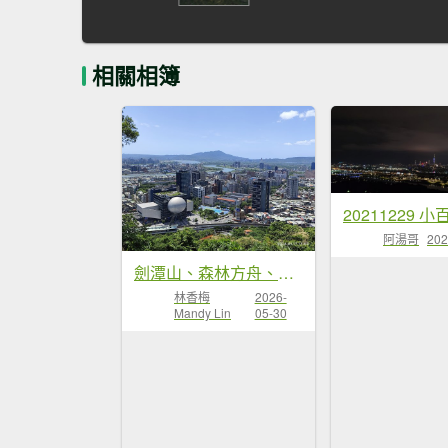
相關相簿
阿湯哥
202
劍潭山、森林方舟、微風平台、圓山水神社、劍潭公園、八二三砲戰紀念公園
林香梅
2026-
Mandy Lin
05-30