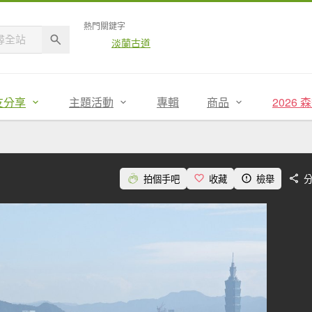
熱門關鍵字
淡蘭古道
友分享
主題活動
專輯
商品
2026
拍個手吧
收藏
檢舉