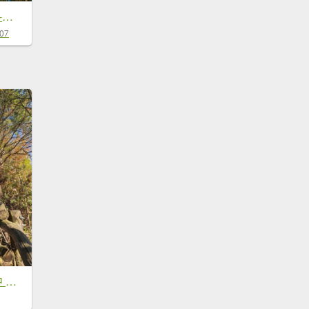
圓山水神社-劍潭山-士林官邸軍事地景
-07
【小百岳041】台中 頭嵙山