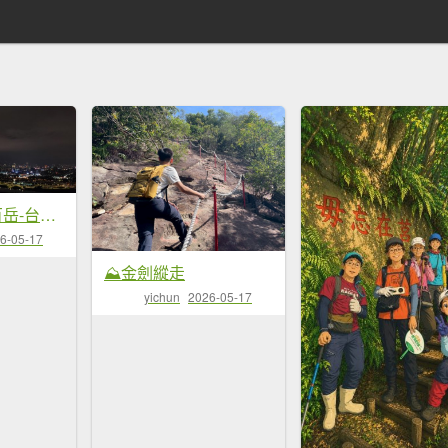
20211229 小百岳-台北劍潭山
6-05-17
⛰金劍縱走
yichun
2026-05-17