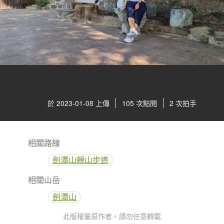
於 2023-01-08 上傳
105 次點閱
2 次拍手
相關路線
劍潭山親山步道
相關山岳
劍潭山
此版權屬原作者，請勿任意轉載