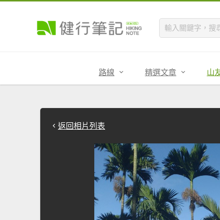
路線
精選文章
山
返回相片列表