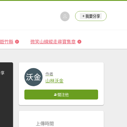
我要分享
 森遊竹縣
微笑山線縱走尋寶集章
分享
作者
山林沃金
關注他
上傳時間