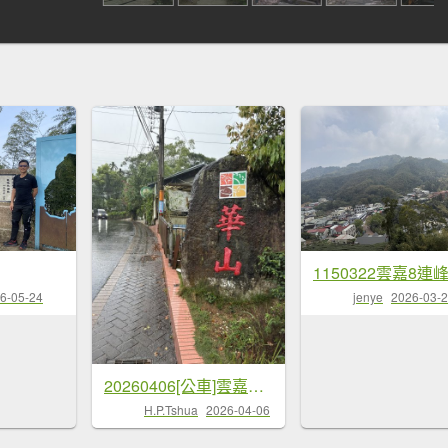
1150322雲嘉8連
6-05-24
jenye
2026-03-
20260406[公車]雲嘉連峰-二尖山+馬鞍山+梨子腳山+太平山+太平山西峰
H.P.Tshua
2026-04-06