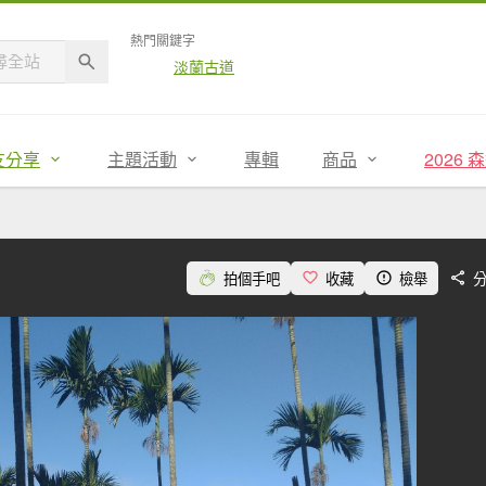
熱門關鍵字
淡蘭古道
友分享
主題活動
專輯
商品
2026
拍個手吧
收藏
檢舉