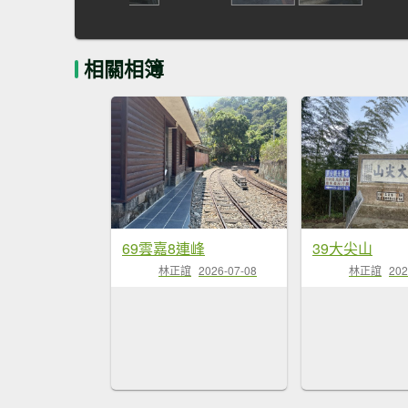
相關相簿
69雲嘉8連峰
39大尖山
林正誼
2026-07-08
林正誼
202