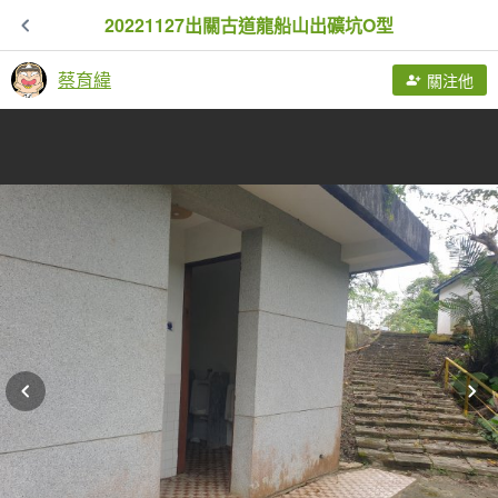
20221127出關古道龍船山出礦坑O型
蔡育緯
關注他