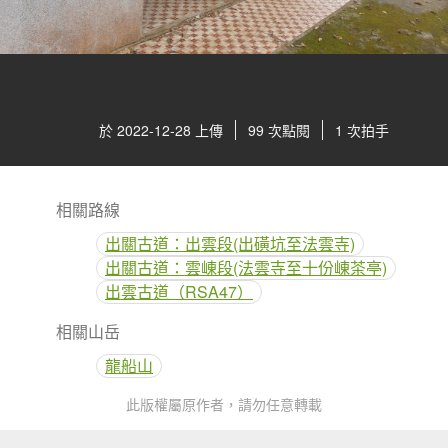
於 2022-12-28 上傳
99 次點閱
1 次拍手
相關路線
出關古道：出雲段(出磺坑至法雲寺)
出關古道：雲崠段(法雲寺至十份崠茶亭)
出雲古道（RSA47）
相關山岳
龍船山
此版權屬原作者，請勿任意轉載