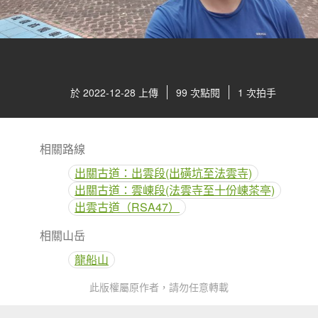
於 2022-12-28 上傳
99 次點閱
1 次拍手
相關路線
出關古道：出雲段(出磺坑至法雲寺)
出關古道：雲崠段(法雲寺至十份崠茶亭)
出雲古道（RSA47）
相關山岳
龍船山
此版權屬原作者，請勿任意轉載