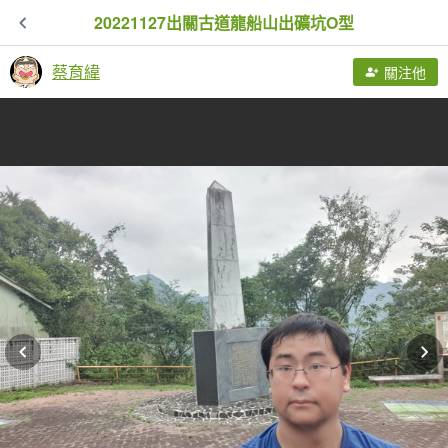
20221127出關古道龍船山出礦坑O型
蔡育緯
關注他