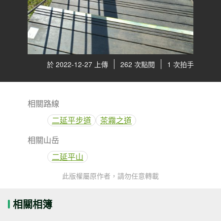
於 2022-12-27 上傳
262 次點閱
1 次拍手
相關路線
二延平步道
茶霧之道
相關山岳
二延平山
此版權屬原作者，請勿任意轉載
相關相簿