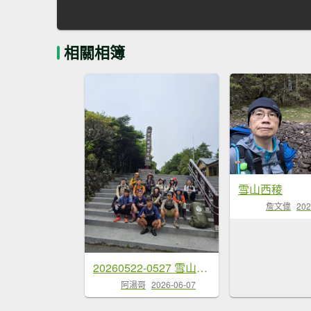
相關相簿
雪山西稜
詹文偉
202
20260522-0527 雪山西稜逆行
阿湯哥
2026-06-07