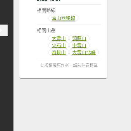
相關路線
雪山西稜線
相關山岳
大雪山
頭鷹山
火石山
中雪山
奇峻山
大雪山北峰
此版權屬原作者，請勿任意轉載