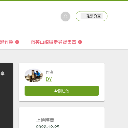
我要分享
 森遊竹縣
微笑山線縱走尋寶集章
作者
分享
DY
關注他
上傳時間
2022-12-25