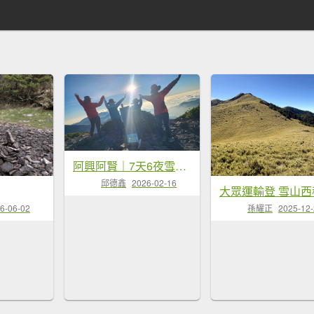
阿興阿賢｜7天6夜雪山西稜逆走＋雪北縱走全紀錄
邱德鑫
2026-02-16
6-06-02
孫耀正
2025-12