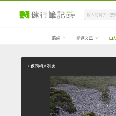
路線
精選文章
山
返回相片列表