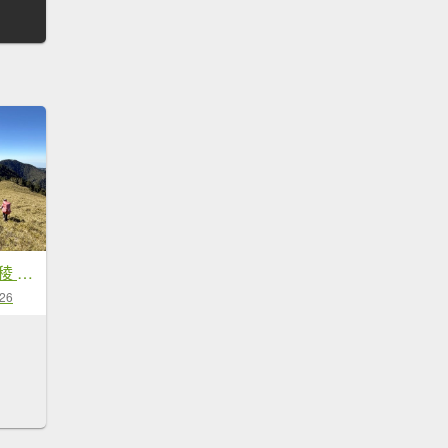
大眾運輸登 雪山西稜 (中雪山未竟) 2025/12/3~9
-26