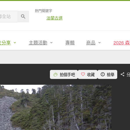
熱門關鍵字
淡蘭古道
友分享
主題活動
專輯
商品
2026
拍個手吧
收藏
檢舉