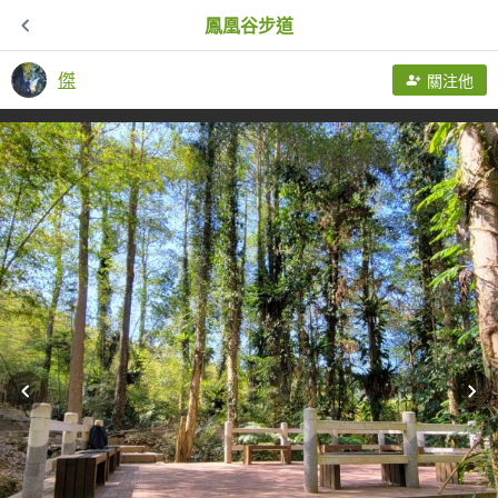
鳳凰谷步道
傑
關注他