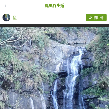
鳳凰谷步道
傑
關注他