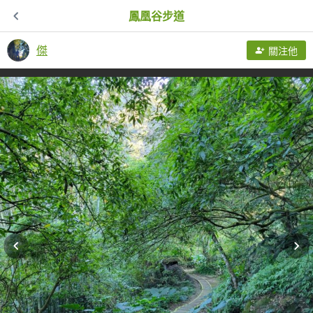
鳳凰谷步道
傑
關注他