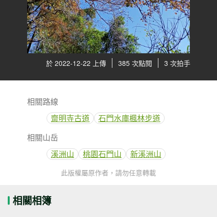
於 2022-12-22 上傳
385 次點閱
3 次拍手
相關路線
齋明寺古道
石門水庫楓林步道
相關山岳
溪洲山
桃園石門山
新溪洲山
此版權屬原作者，請勿任意轉載
相關相簿