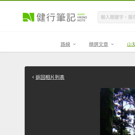
路線
精選文章
山
返回相片列表