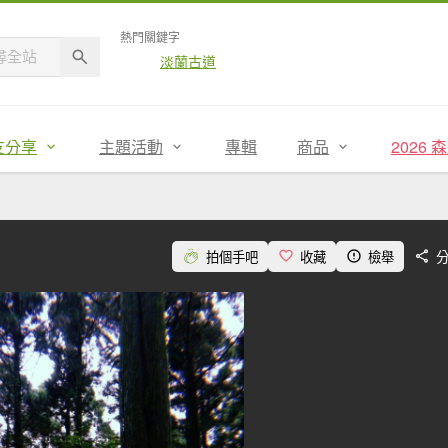
熱門關鍵字
淡蘭古道
友分享
主題活動
專輯
商品
2026
拍個手吧
收藏
檢舉