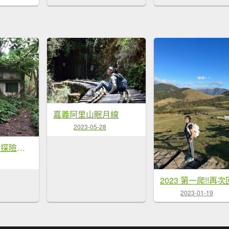
嘉義阿里山眠月線
2023-05-28
6/1燦光寮古徑 探險級路線~
2023-01-19