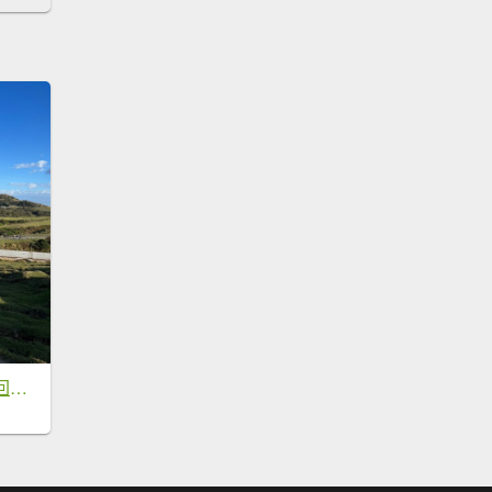
2023 第一爬!!再次回來!我成功了!!!陽明山東西大縱走