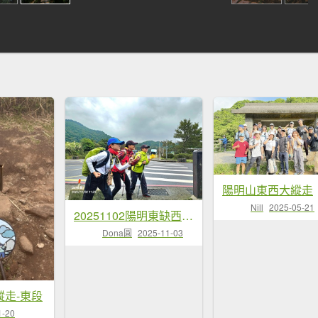
陽明山東西大縱走
Nill
2025-05-21
20251102陽明東缺西縱走五連峰+小油坑山(H834m)
Dona圓
2025-11-03
走-東段
1-20