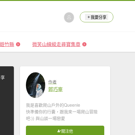
我要分享
 森遊竹縣
微笑山線縱走尋寶集章
分享
作者
郭巧寧
我是喜歡爬山戶外的Queenie
快準備你的行囊，跟我來一場爬山冒險
吧:)) 與山談一場戀愛
關注他