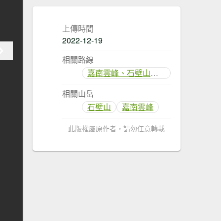
上傳時間
2022-12-19
相關路線
嘉南雲峰、石壁山登山步道
相關山岳
石壁山
嘉南雲峰
此版權屬原作者，請勿任意轉載