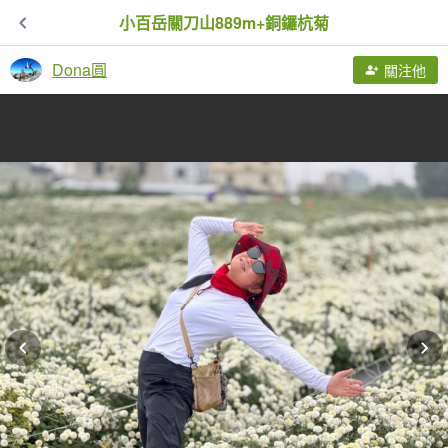
小百岳關刀山889m+銅鑼杭菊
Dona圓
關注他