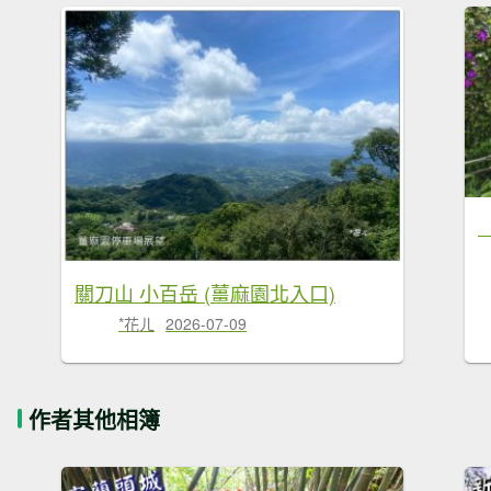
關刀山 小百岳 (薑麻園北入口)
*花ㄦ
2026-07-09
作者其他相簿