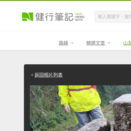
路線
精選文章
山
返回相片列表