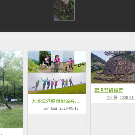
龍虎雙碑縱走
吳小昌
2026-01
大溪漁港越嶺桃源谷下大里天公廟(蕃薯寮山 福德山 灣坑頭山/小百岳#82)
Jen Tsai
2026-05-13
山