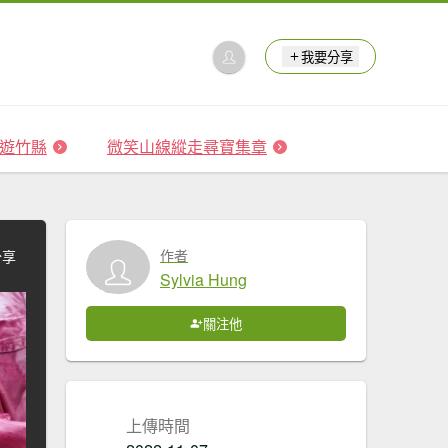
我要分享
 森遊竹縣
微笑山線縱走尋寶集章
作者
分享
Sylvia Hung
關注他
上傳時間