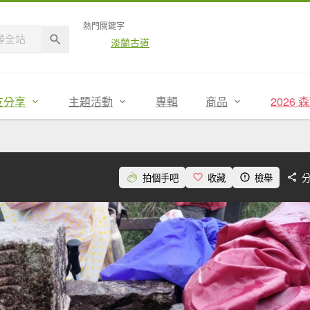
熱門關鍵字
淡蘭古道
友分享
主題活動
專輯
商品
2026
拍個手吧
收藏
檢舉