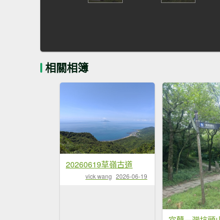
相關相簿
20260619草嶺古道
vick wang
2026-06-19
宜蘭－灣坑頭