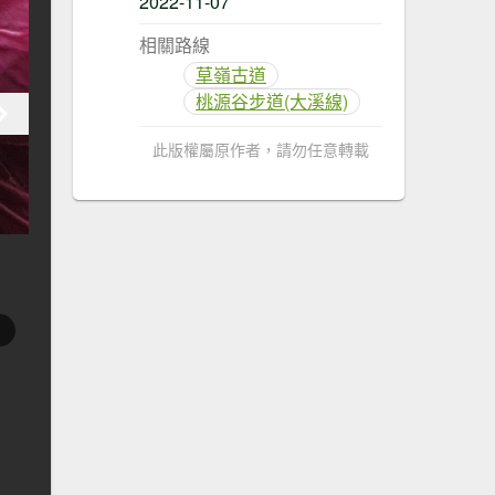
2022-11-07
相關路線
草嶺古道
桃源谷步道(大溪線)
此版權屬原作者，請勿任意轉載