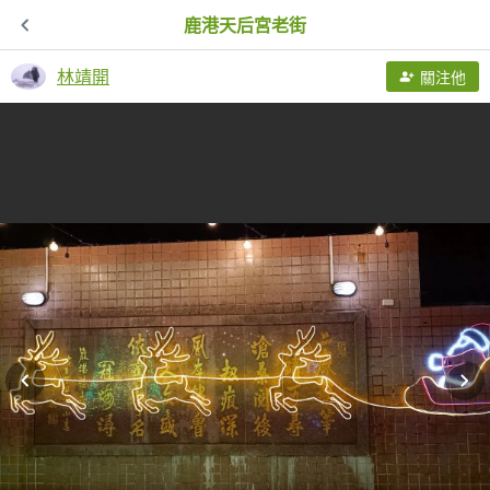
鹿港天后宮老街
林靖開
關注他