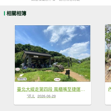
相關相簿
臺北大縱走第四段 風櫃嘴至捷運大湖公園站
*花ㄦ
2026-06-29