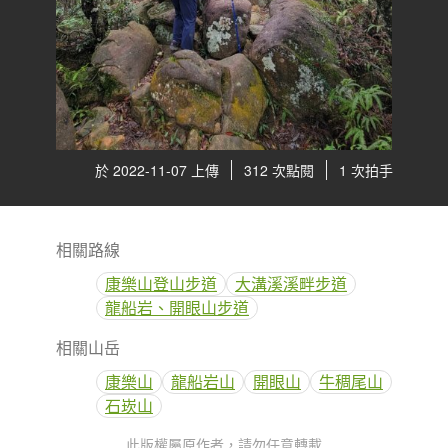
於 2022-11-07 上傳
312 次點閱
1 次拍手
相關路線
康樂山登山步道
大溝溪溪畔步道
龍船岩、開眼山步道
相關山岳
康樂山
龍船岩山
開眼山
牛稠尾山
石崁山
此版權屬原作者，請勿任意轉載