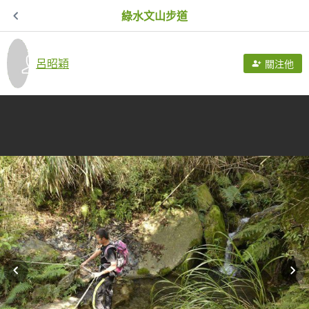
綠水文山步道
呂昭穎
關注他