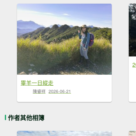
2
畢羊一日縱走
陳睿祥
2026-06-21
作者其他相簿