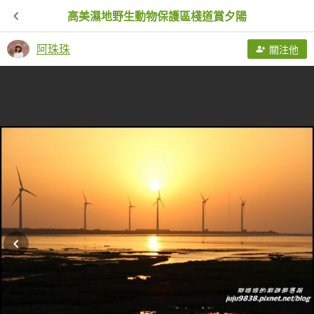
高美濕地野生動物保護區棧道賞夕陽
阿珠珠
關注他