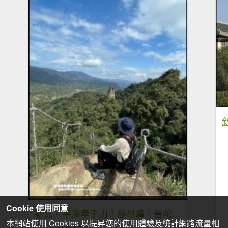
Cookie 使用同意
新北。平溪孝子山｜慈母峰｜普陀山一次挑戰三個刺激攀岩展望佳的小山峰
本網站使用 Cookies 以提昇您的使用體驗及統計網路流量相
2021-03-31