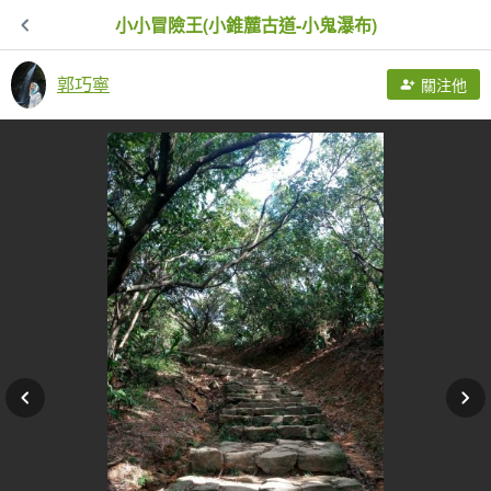
小小冒險王(小錐麓古道-小鬼瀑布)
郭巧寧
關注他