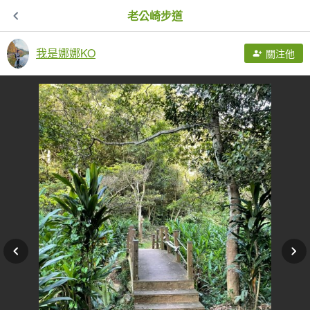
老公崎步道
我是娜娜KO
關注他